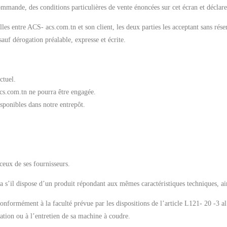
mmande, des conditions particulières de vente énoncées sur cet écran et déclare
lles entre ACS- acs.com.tn et son client, les deux parties les acceptant sans rés
auf dérogation préalable, expresse et écrite.
ctuel.
acs.com.tn ne pourra être engagée.
sponibles dans notre entrepôt.
.
ceux de ses fournisseurs.
’il dispose d’un produit répondant aux mêmes caractéristiques techniques, ains
 conformément à la faculté prévue par les dispositions de l’article L121- 20 -3
ration ou à l’entretien de sa machine à coudre.