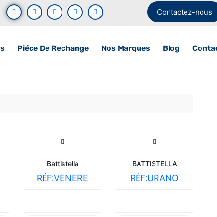
Contactez-nous
ts
Piéce De Rechange
Nos Marques
Blog
Conta
Battistella
BATTISTELLA
-
RÉF:
VENERE
RÉF:
URANO