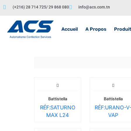
(+216) 28 714 725/ 29 868 080
info@acs.com.tn
Accueil
A Propos
Produi
Battistella
Battistella
RÉF:
SATURNO
RÉF:
URANO-V
MAX L24
VAP