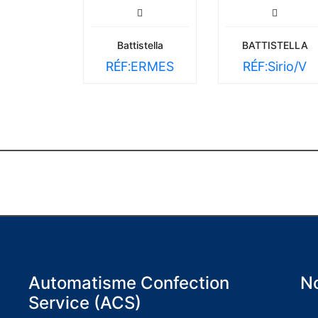
Battistella
BATTISTELLA
RÉF:
ERMES
RÉF:
Sirio/V
Automatisme Confection
No
Service (ACS)