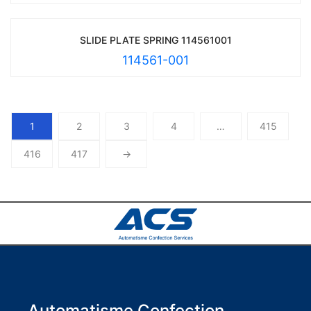
SLIDE PLATE SPRING 114561001
114561-001
1
2
3
4
…
415
416
417
→
Automatisme Confection