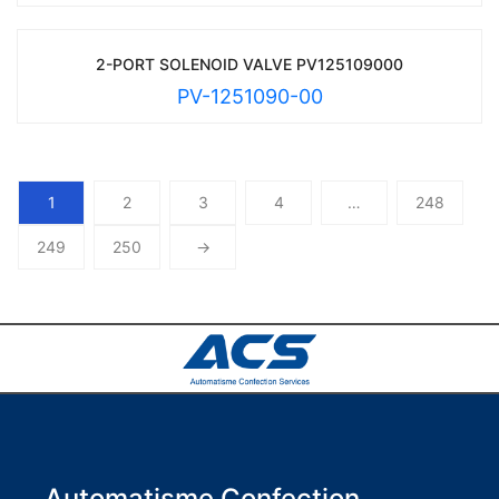
2-PORT SOLENOID VALVE PV125109000
PV-1251090-00
1
2
3
4
…
248
249
250
→
Automatisme Confection