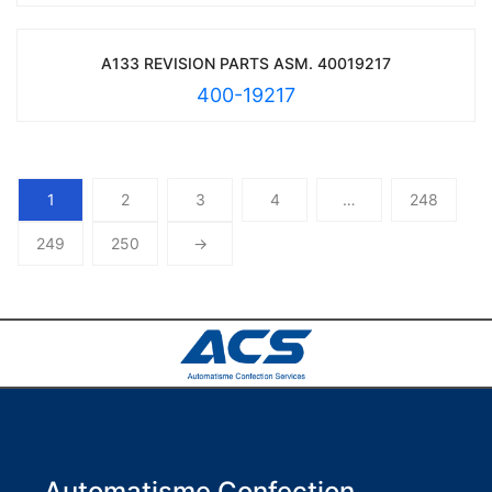
A133 REVISION PARTS ASM. 40019217
400-19217
1
2
3
4
…
248
249
250
→
Automatisme Confection