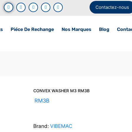
Contactez-nous
ts
Piéce De Rechange
Nos Marques
Blog
Conta
CONVEX WASHER M3 RM3B
UGS :
RM3B
Brand:
VIBEMAC