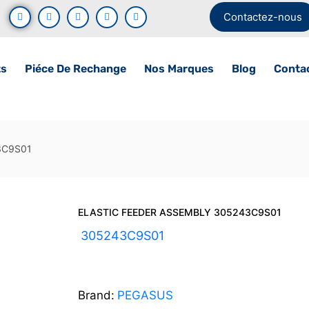
Contactez-nous
ts
Piéce De Rechange
Nos Marques
Blog
Conta
3C9S01
ELASTIC FEEDER ASSEMBLY 305243C9S01
UGS :
305243C9S01
Brand:
PEGASUS