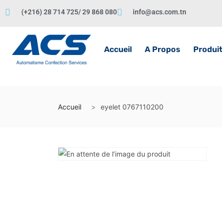
(+216) 28 714 725/ 29 868 080
info@acs.com.tn
Accueil
A Propos
Produi
Accueil
eyelet 0767110200