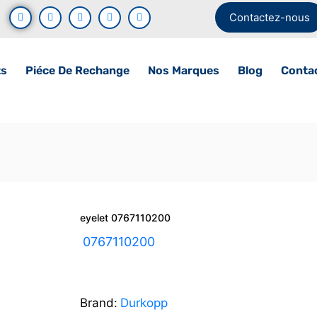
Contactez-nous
ts
Piéce De Rechange
Nos Marques
Blog
Conta
eyelet 0767110200
UGS :
0767110200
Brand:
Durkopp