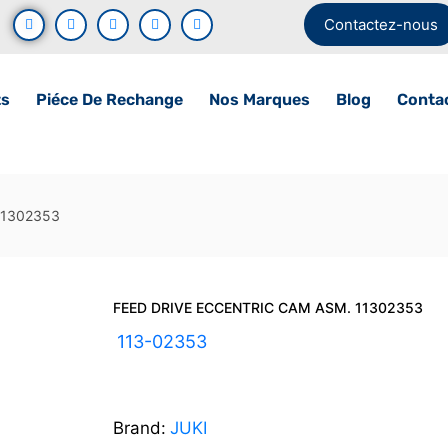
Contactez-nous
ts
Piéce De Rechange
Nos Marques
Blog
Conta
11302353
FEED DRIVE ECCENTRIC CAM ASM. 11302353
UGS :
113-02353
Brand:
JUKI