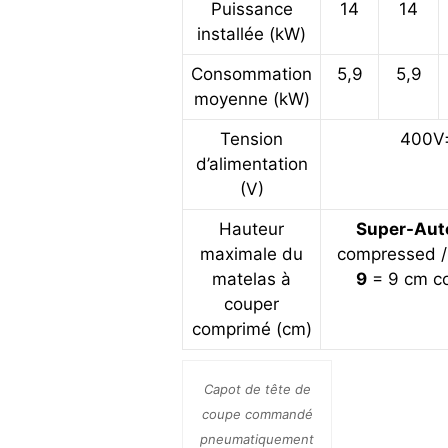
Puissance
14
14
installée (kW)
Consommation
5,9
5,9
moyenne (kW)
Tension
400V
d’alimentation
(V)
Hauteur
Super-Aut
maximale du
compressed 
matelas à
9
= 9 cm c
couper
comprimé (cm)
Capot de tête de
coupe commandé
pneumatiquement