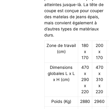
atteintes jusque-là. La tête de
coupe est conçue pour couper
des matelas de jeans épais,
mais convient également à
d’autres types de matériaux
durs.
Zone de travail
180
200
(cm)
x
x
170
170
Dimensions
470
470
globales L x L
x
x
x H (cm)
290
310
x
x
220
220
Poids (Kg)
2880
2960