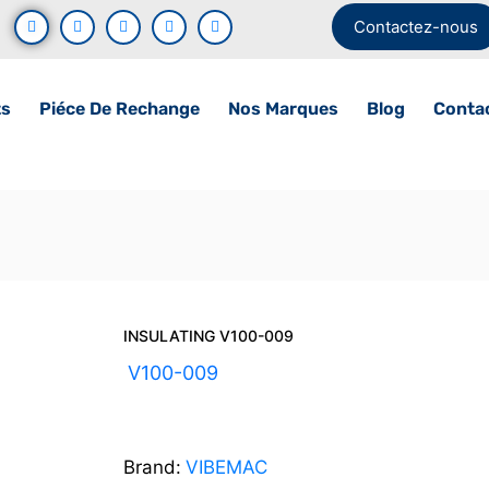
Contactez-nous
ts
Piéce De Rechange
Nos Marques
Blog
Conta
INSULATING V100-009
UGS :
V100-009
Brand:
VIBEMAC