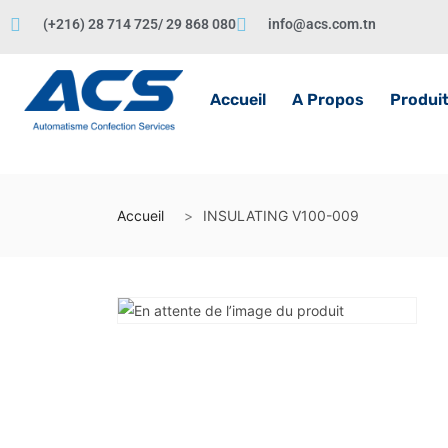
(+216) 28 714 725/ 29 868 080
info@acs.com.tn
Accueil
A Propos
Produi
Accueil
INSULATING V100-009