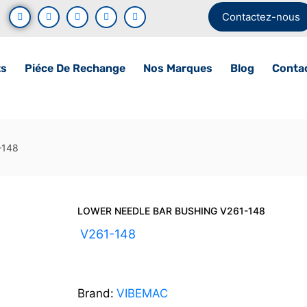
Contactez-nous
ts
Piéce De Rechange
Nos Marques
Blog
Conta
-148
LOWER NEEDLE BAR BUSHING V261-148
UGS :
V261-148
Brand:
VIBEMAC