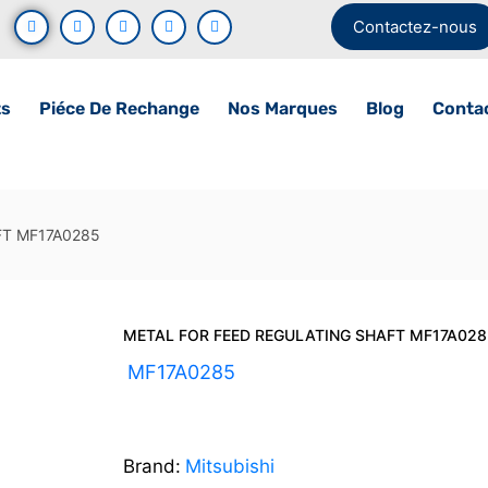
Contactez-nous
ts
Piéce De Rechange
Nos Marques
Blog
Conta
FT MF17A0285
METAL FOR FEED REGULATING SHAFT MF17A028
UGS :
MF17A0285
Brand:
Mitsubishi