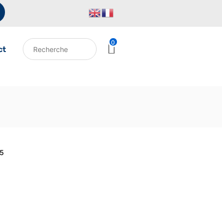
0
ct
5