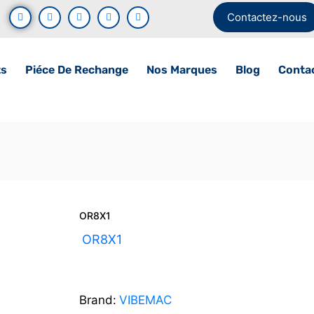
Contactez-nous
ts
Piéce De Rechange
Nos Marques
Blog
Conta
OR8X1
UGS :
OR8X1
Brand:
VIBEMAC