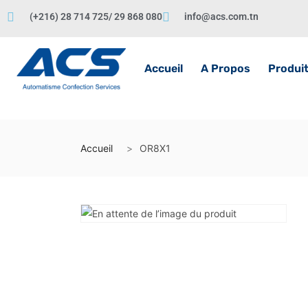
(+216) 28 714 725/ 29 868 080
info@acs.com.tn
Accueil
A Propos
Produi
Accueil
OR8X1