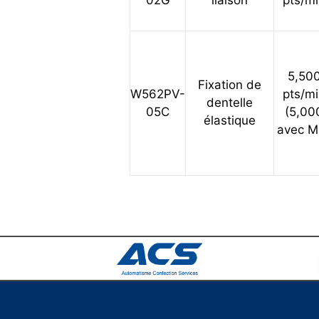
02G
liaison
pts/m
5,50
Fixation de
W562PV-
pts/m
dentelle
05C
(5,00
élastique
avec M