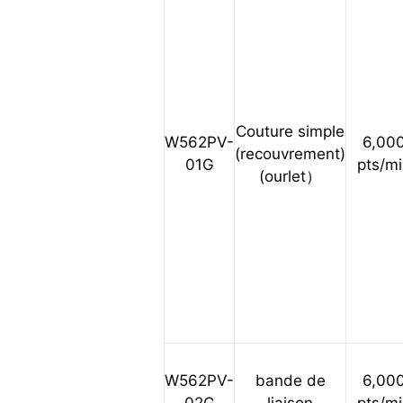
Couture simple
W562PV-
6,00
(recouvrement)
01G
pts/m
(ourlet）
W562PV-
bande de
6,00