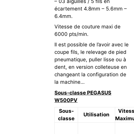
– 03 aiguilles / 5 fils en
écartement 4.8mm – 5.6mm –
6.4mm.
Vitesse de couture maxi de
6000 pts/min.
Il est possible de l’avoir avec le
coupe fils, le relevage de pied
pneumatique, puller lisse ou à
dent, en version colleteuse en
changeant la configuration de
la machine…
Sous-classe PEGASUS
W500PV
Sous-
Vites
Utilisation
classe
Maxim