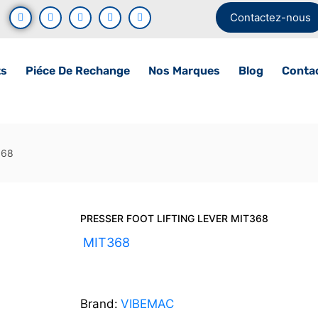
Contactez-nous
ts
Piéce De Rechange
Nos Marques
Blog
Conta
368
PRESSER FOOT LIFTING LEVER MIT368
UGS :
MIT368
Brand:
VIBEMAC