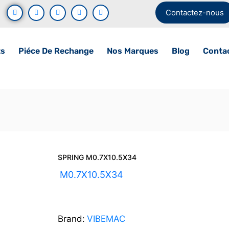
Contactez-nous
ts
Piéce De Rechange
Nos Marques
Blog
Conta
SPRING M0.7X10.5X34
UGS :
M0.7X10.5X34
Brand:
VIBEMAC