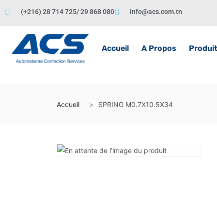
(+216) 28 714 725/ 29 868 080
info@acs.com.tn
Accueil
A Propos
Produi
Accueil
SPRING M0.7X10.5X34