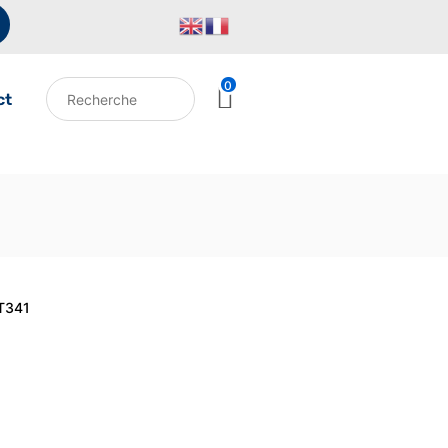
0
ct
T341