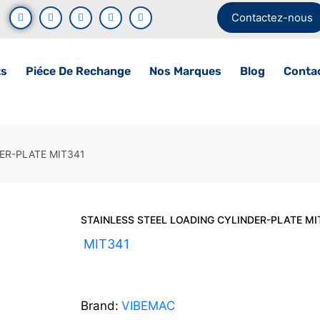
Contactez-nous
ts
Piéce De Rechange
Nos Marques
Blog
Conta
ER-PLATE MIT341
STAINLESS STEEL LOADING CYLINDER-PLATE MI
UGS :
MIT341
Brand:
VIBEMAC