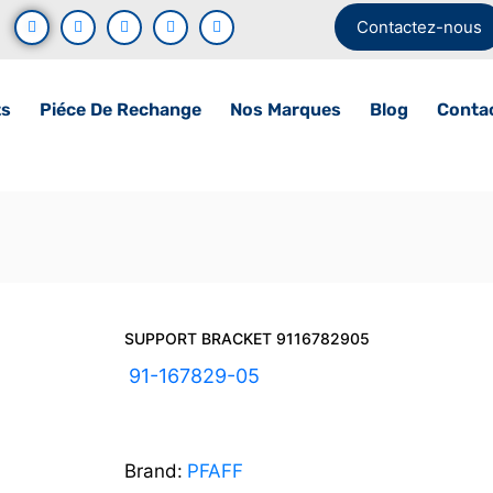
Contactez-nous
ts
Piéce De Rechange
Nos Marques
Blog
Conta
SUPPORT BRACKET 9116782905
UGS :
91-167829-05
Brand:
PFAFF