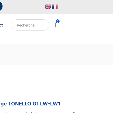
0
ct
nnage TONELLO G1 LW-LW1