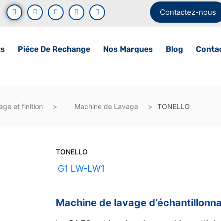
Contactez-nous
ts
Piéce De Rechange
Nos Marques
Blog
Conta
ge et finition
Machine de Lavage
TONELLO
TONELLO
UGS :
G1 LW-LW1
Machine de lavage d’échantillo