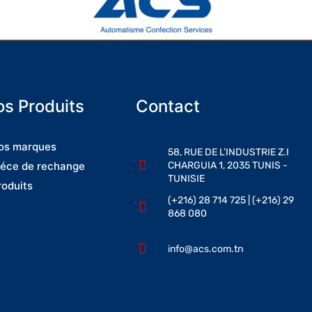
s Produits
Contact
os marques
58, RUE DE L’INDUSTRIE Z.I
CHARGUIA 1, 2035 TUNIS -
iéce de rechange
TUNISIE
roduits
(+216) 28 714 725 | (+216) 29
868 080
info@acs.com.tn