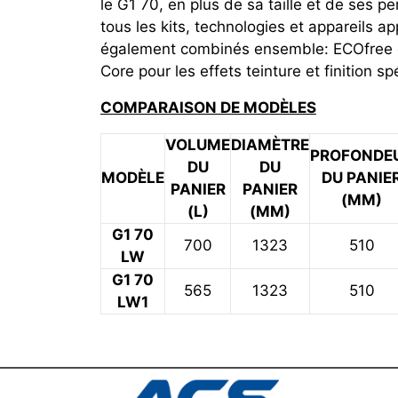
le G1 70, en plus de sa taille et de ses per
tous les kits, technologies et appareils 
également combinés ensemble: ECOfree et
Core pour les effets teinture et finition sp
COMPARAISON DE MODÈLES
VOLUME
DIAMÈTRE
PROFONDE
DU
DU
MODÈLE
DU PANIE
PANIER
PANIER
(MM)
(L)
(MM)
G1 70
700
1323
510
LW
G1 70
565
1323
510
LW1