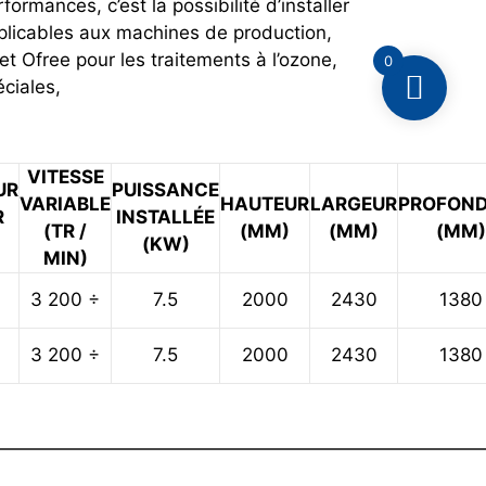
formances, c’est la possibilité d’installer
applicables aux machines de production,
 Ofree pour les traitements à l’ozone,
0
éciales,
VITESSE
UR
PUISSANCE
VARIABLE
HAUTEUR
LARGEUR
PROFON
R
INSTALLÉE
(TR /
(MM)
(MM)
(MM)
(KW)
MIN)
3 200 ÷
7.5
2000
2430
1380
3 200 ÷
7.5
2000
2430
1380