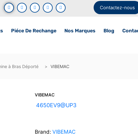
Contactez-nous
ts
Piéce De Rechange
Nos Marques
Blog
Conta
ine à Bras Déporté
VIBEMAC
VIBEMAC
UGS :
4650EV9@UP3
Brand:
VIBEMAC