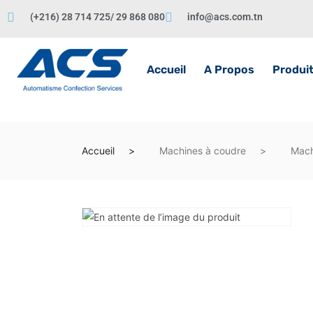
(+216) 28 714 725/ 29 868 080
info@acs.com.tn
Accueil
A Propos
Produi
Accueil
Machines à coudre
Mach