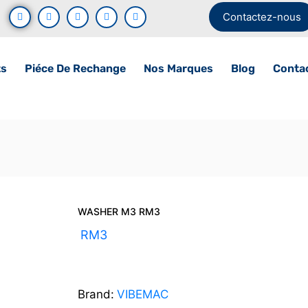
Contactez-nous
ts
Piéce De Rechange
Nos Marques
Blog
Conta
WASHER M3 RM3
UGS :
RM3
Brand:
VIBEMAC