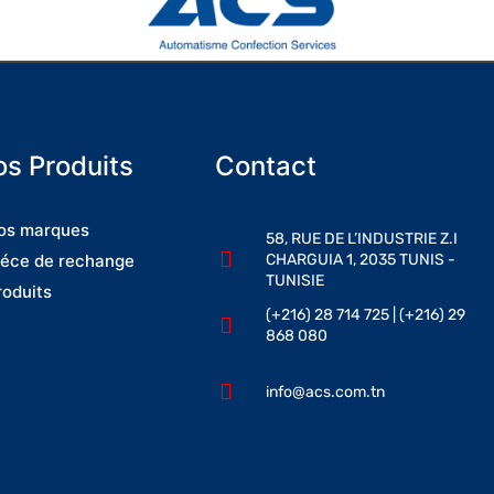
s Produits
Contact
os marques
58, RUE DE L’INDUSTRIE Z.I
CHARGUIA 1, 2035 TUNIS -
iéce de rechange
TUNISIE
roduits
(+216) 28 714 725 | (+216) 29
868 080
info@acs.com.tn