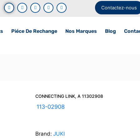
Contactez-nous
ts
Piéce De Rechange
Nos Marques
Blog
Conta
CONNECTING LINK, A 11302908
UGS :
113-02908
Brand:
JUKI