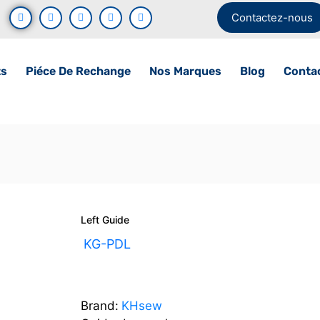
Contactez-nous
ts
Piéce De Rechange
Nos Marques
Blog
Conta
Left Guide
UGS :
KG-PDL
Brand:
KHsew