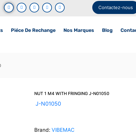
Contactez-nous
ts
Piéce De Rechange
Nos Marques
Blog
Conta
0
NUT 1 M4 WITH FRINGING J-N01050
UGS :
J-N01050
Brand:
VIBEMAC