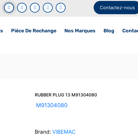
Contactez-nous
ts
Piéce De Rechange
Nos Marques
Blog
Conta
RUBBER PLUG 13 M91304080
UGS :
M91304080
Brand:
VIBEMAC