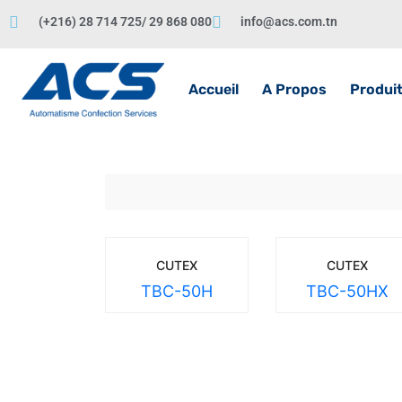
(+216) 28 714 725/ 29 868 080
info@acs.com.tn
Accueil
A Propos
Produi
CUTEX
CUTEX
TBC-50H
TBC-50HX