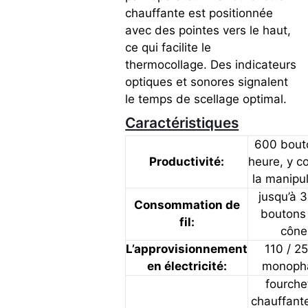
chauffante est positionnée
avec des pointes vers le haut,
ce qui facilite le
thermocollage. Des indicateurs
optiques et sonores signalent
le temps de scellage optimal.
Caractéristiques
600 bout
Productivité:
heure, y c
la manipu
jusqu’à 
Consommation de
boutons
fil:
cône
L’approvisionnement
110 / 2
en électricité:
monoph
fourche
chauffant