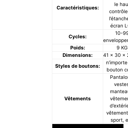
le hau
Caractéristiques:
contrôl
l’étanch
écran 
10-9
Cycles:
enveloppe
Poids:
9 KG
Dimensions:
41 x 30 x
n’importe
Styles de boutons:
bouton c
Pantalo
veste
mantea
Vêtements
vêteme
d’extéri
vêtement
sport, e